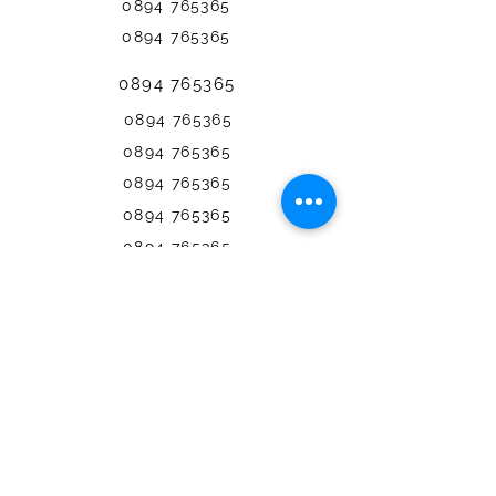
0894 765365
0894 765365
0894 765365
0894 765365
0894 765365
0894 765365
0894 765365
0894 765365
0894 765365
0894 765365
0894 765365
Sofia, 7 Mogilata Str
buketvkolet@gmail.com
0894 765365