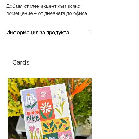
Добавя стилен акцент към всяко
помещение – от дневната до офиса.
Информация за продукта
Размер:
30 см височина, 13 см
диаметър
Материал:
светокафяво оребрено
Cards
стъкло.
Грижа:
след ползване се измива с
вода и препарат за съдове.
Позитиви:
формата й допринася за
свободно аранжиране на цветя