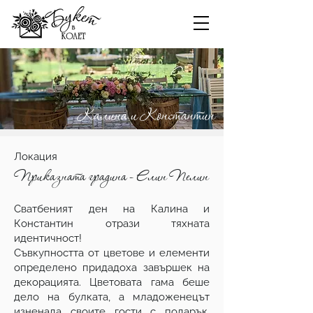
Калина и Константин
Локация
Приказната градина - Елин Пелин
Сватбеният ден на Калина и
Константин отрази тяхната
идентичност!
Съвкупността от цветове и елементи
определено придадоха завършек на
декорацията. Цветовата гама беше
дело на булката, а младоженецът
изненада своите гости с подарък,